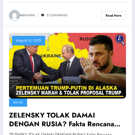
Adminikn
0 Comments
Read More
August 12, 2025
POLITIK
ZELENSKY TOLAK DAMAI
DENGAN RUSIA? Fakta Rencana
Pertemuan Trump-Putin Di Alaska
ZELENSKY TOLAK DAMAI DENGAN RUSIA? Fakta Rencana