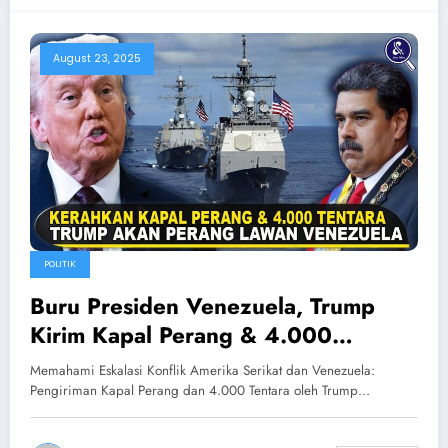
August 23, 2025
POLITIK
Buru Presiden Venezuela, Trump
Kirim Kapal Perang & 4.000
Tentara! Fakta Konflik AS vs
Memahami Eskalasi Konflik Amerika Serikat dan Venezuela:
Venezuela
Pengiriman Kapal Perang dan 4.000 Tentara oleh Trump…