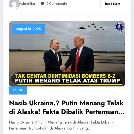
Adminikn
0 Comments
Read More
August 18, 2025
POLITIK
Nasib Ukraina.? Putin Menang Telak
di Alaska! Fakta Dibalik Pertemuan
Trump-Putin di Alaska
Nasib Ukraina.? Putin Menang Telak di Alaska! Fakta Dibalik
Pertemuan Trump-Putin di Alaska Konflik yang…