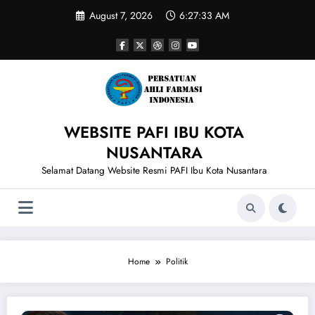
Skip
August 7, 2026
6:27:33 AM
to
content
WEBSITE PAFI IBU KOTA
NUSANTARA
Selamat Datang Website Resmi PAFI Ibu Kota Nusantara
Home
Politik