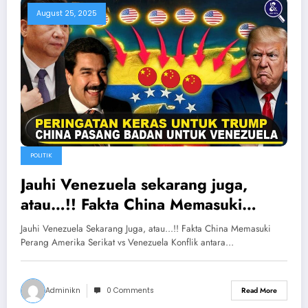
August 25, 2025
POLITIK
Jauhi Venezuela sekarang juga,
atau…!! Fakta China Memasuki
Perang Amerika Serikat vs
Jauhi Venezuela Sekarang Juga, atau...!! Fakta China Memasuki
Venezuela
Perang Amerika Serikat vs Venezuela Konflik antara…
Adminikn
0 Comments
Read More