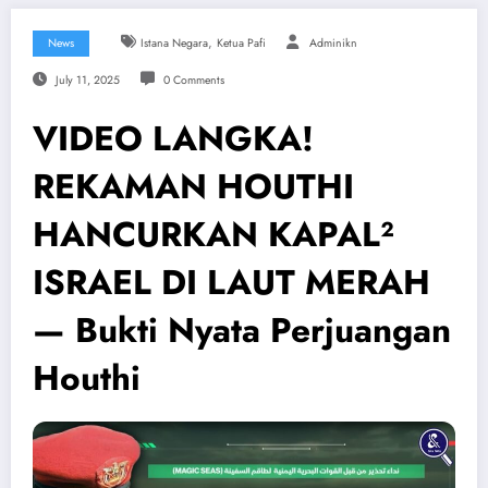
,
News
Istana Negara
Ketua Pafi
Adminikn
July 11, 2025
0 Comments
VIDEO LANGKA!
REKAMAN HOUTHI
HANCURKAN KAPAL²
ISRAEL DI LAUT MERAH
— Bukti Nyata Perjuangan
Houthi