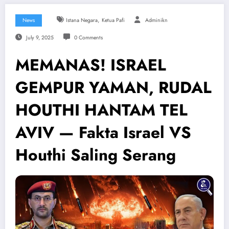
,
News
Istana Negara
Ketua Pafi
Adminikn
July 9, 2025
0 Comments
MEMANAS! ISRAEL
GEMPUR YAMAN, RUDAL
HOUTHI HANTAM TEL
AVIV — Fakta Israel VS
Houthi Saling Serang