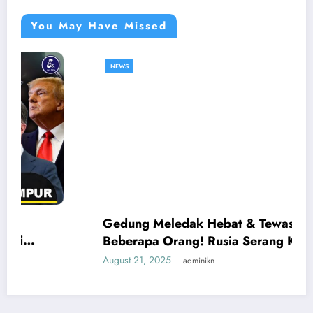
You May Have Missed
NEWS
Gedung Meledak Hebat & Tewaskan
Beberapa Orang! Rusia Serang Kota-kota
Ukraina Saat Zelensky Temui Trump
August 21, 2025
adminikn