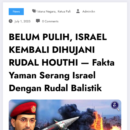
,
News
Istana Negara
Ketua Pafi
Adminikn
July 1, 2025
0 Comments
BELUM PULIH, ISRAEL
KEMBALI DIHUJANI
RUDAL HOUTHI — Fakta
Yaman Serang Israel
Dengan Rudal Balistik