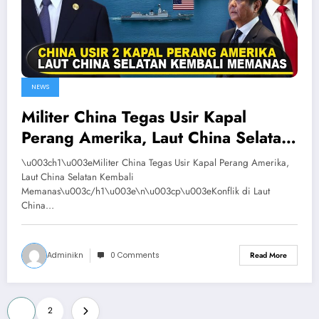
NEWS
Militer China Tegas Usir Kapal
Perang Amerika, Laut China Selatan
Kembali Memanas
\u003ch1\u003eMiliter China Tegas Usir Kapal Perang Amerika,
Laut China Selatan Kembali
Memanas\u003c/h1\u003e\n\u003cp\u003eKonflik di Laut
China…
Adminikn
0 Comments
Read More
Posts
1
2