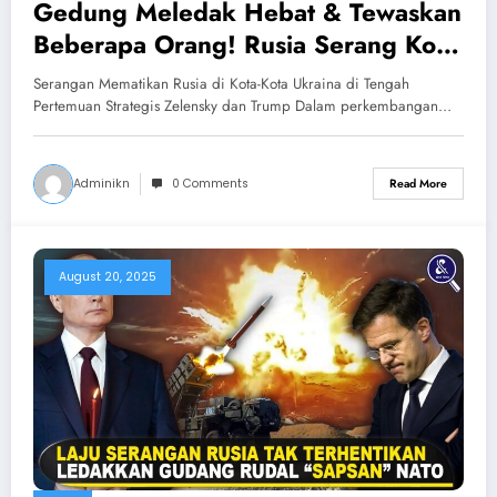
Gedung Meledak Hebat & Tewaskan
Beberapa Orang! Rusia Serang Kota-
kota Ukraina Saat Zelensky Temui
Serangan Mematikan Rusia di Kota-Kota Ukraina di Tengah
Trump
Pertemuan Strategis Zelensky dan Trump Dalam perkembangan…
Adminikn
0 Comments
Read More
August 20, 2025