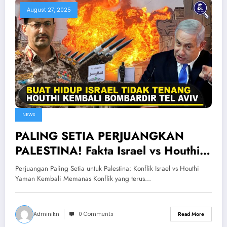
August 27, 2025
NEWS
PALING SETIA PERJUANGKAN
PALESTINA! Fakta Israel vs Houthi
Yaman Kembali Saling Balas
Perjuangan Paling Setia untuk Palestina: Konflik Israel vs Houthi
Serangan
Yaman Kembali Memanas Konflik yang terus…
Adminikn
0 Comments
Read More