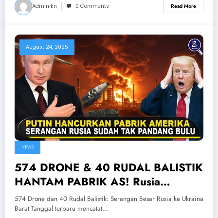
Adminikn
0 Comments
Read More
August 24, 2025
NEWS
574 DRONE & 40 RUDAL BALISTIK
HANTAM PABRIK AS! Rusia
Lancarkan Serangan Terbesar Ke
574 Drone dan 40 Rudal Balistik: Serangan Besar Rusia ke Ukraina
Ukraina Barat
Barat Tanggal terbaru mencatat…