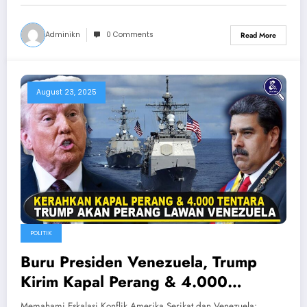
Adminikn
0 Comments
Read More
August 23, 2025
POLITIK
Buru Presiden Venezuela, Trump
Kirim Kapal Perang & 4.000
Tentara! Fakta Konflik AS vs
Memahami Eskalasi Konflik Amerika Serikat dan Venezuela: