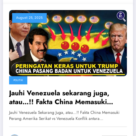
August 25, 2025
POLITIK
Jauhi Venezuela sekarang juga,
atau…!! Fakta China Memasuki
Perang Amerika Serikat vs
Jauhi Venezuela Sekarang Juga, atau...!! Fakta China Memasuki
Venezuela
Perang Amerika Serikat vs Venezuela Konflik antara…