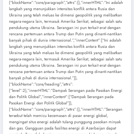
{“blockName”:”core/paragraph”,”attrs”:{},”innerHTML”:”Ini adalah
langkah yang menunjukkan intensitas konflik antara Rusia dan
Ukraina yang telah meluas ke dimensi geopolitik yang melibatkan
negara-negara lain, termasuk Amerika Serikat, sebagai salah satu
pendukung utama Ukraina. Serangan ini pun terkait erat dengan
rencana pertemuan antara Trump dan Putin yang dinanti-nantikan
banyak pihak di dunia internasional.”,”innerContent”:[“Ini adalah
langkah yang menunjukkan intensitas konflik antara Rusia dan
Ukraina yang telah meluas ke dimensi geopolitik yang melibatkan
negara-negara lain, termasuk Amerika Serikat, sebagai salah satu
pendukung utama Ukraina. Serangan ini pun terkait erat dengan
rencana pertemuan antara Trump dan Putin yang dinanti-nantikan
banyak pihak di dunia internasional.”]},
{“blockName”:”core/heading”,”attrs”:
{“level”:2},”innerHTML”:”Dampak Serangan pada Pasokan Energi
dan Politik Global”,”innerContent”:[“Dampak Serangan pada
Pasokan Energi dan Politik Global”]},
{“blockName”:”core/paragraph”,”attrs”:{},”innerHTML”:”Serangan
tersebut telah memicu kecemasan di pasar energi global,
mengingat situs energi adalah tulang punggung pasokan minyak
dan gas. Gangguan pada fasilitas energi di Azerbaijan dapat