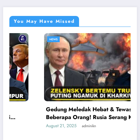
You May Have Missed
NEWS
Gedung Meledak Hebat & Tewaskan
Beberapa Orang! Rusia Serang Kota-kota
Ukraina Saat Zelensky Temui Trump
August 21, 2025
adminikn