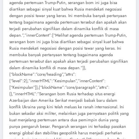
agenda pertemuan Trump-Putin, serangan bom ini juga bisa
diartikan sebagai sinyal kuat bahwa Rusia mendekati negosiasi
dengan posisi tawar yang keras. Ini membuka banyak pertanyaan
tentang bagaimana agenda pertemuan tersebut dan apakah akan
terjadi perubahan signifikan dalam dinamika konflik di masa
depan.”,”innerContent”:[“Melihat agenda pertemuan Trump-Putin,
serangan bom ini juga bisa diartikan sebagai sinyal kuat bahwa
Rusia mendekati negosiasi dengan posisi tawar yang keras. Ini
membuka banyak pertanyaan tentang bagaimana agenda
pertemuan tersebut dan apakah akan terjadi perubahan signifikan
dalam dinamika konflik di masa depan.”]},
{“blockName”:”core/heading”,”attrs”:
{“level”:2},”innerHTML”:”Kesimpulan”,”innerContent”:
[“Kesimpulan”]},{“blockName”:”core/paragraph”,”attrs”:
{},”innerHTML”:”Serangan bom Rusia terhadap situs energi
Azerbaijan dan Amerika Serikat menjadi babak baru dalam
konflik Ukraina yang kini telah meluas ke ranah internasional. Ini
bukan sekadar aksi militer, melainkan juga pernyataan politik yang
kuat menjelang pertemuan antara dua pemimpin dunia yang
punya pengaruh besar. Pengaruh serangan ini terhadap pasokan
energi global dan stabilitas geopolitik harus menjadi perhatian