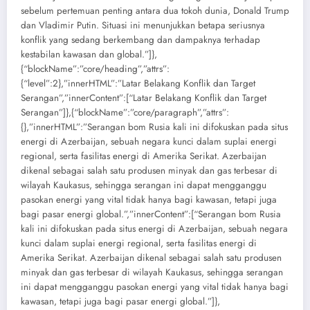
sebelum pertemuan penting antara dua tokoh dunia, Donald Trump
dan Vladimir Putin. Situasi ini menunjukkan betapa seriusnya
konflik yang sedang berkembang dan dampaknya terhadap
kestabilan kawasan dan global.”]},
{“blockName”:”core/heading”,”attrs”:
{“level”:2},”innerHTML”:”Latar Belakang Konflik dan Target
Serangan”,”innerContent”:[“Latar Belakang Konflik dan Target
Serangan”]},{“blockName”:”core/paragraph”,”attrs”:
{},”innerHTML”:”Serangan bom Rusia kali ini difokuskan pada situs
energi di Azerbaijan, sebuah negara kunci dalam suplai energi
regional, serta fasilitas energi di Amerika Serikat. Azerbaijan
dikenal sebagai salah satu produsen minyak dan gas terbesar di
wilayah Kaukasus, sehingga serangan ini dapat mengganggu
pasokan energi yang vital tidak hanya bagi kawasan, tetapi juga
bagi pasar energi global.”,”innerContent”:[“Serangan bom Rusia
kali ini difokuskan pada situs energi di Azerbaijan, sebuah negara
kunci dalam suplai energi regional, serta fasilitas energi di
Amerika Serikat. Azerbaijan dikenal sebagai salah satu produsen
minyak dan gas terbesar di wilayah Kaukasus, sehingga serangan
ini dapat mengganggu pasokan energi yang vital tidak hanya bagi
kawasan, tetapi juga bagi pasar energi global.”]},