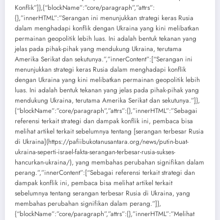
Konflik”]},{“blockName”:”core/paragraph”,”attrs”:
{},”innerHTML”:”Serangan ini menunjukkan strategi keras Rusia
dalam menghadapi konflik dengan Ukraina yang kini melibatkan
permainan geopolitik lebih luas. Ini adalah bentuk tekanan yang
jelas pada pihak-pihak yang mendukung Ukraina, terutama
Amerika Serikat dan sekutunya.”,”innerContent”:[“Serangan ini
menunjukkan strategi keras Rusia dalam menghadapi konflik
dengan Ukraina yang kini melibatkan permainan geopolitik lebih
luas. Ini adalah bentuk tekanan yang jelas pada pihak-pihak yang
mendukung Ukraina, terutama Amerika Serikat dan sekutunya.”]},
{“blockName”:”core/paragraph”,”attrs”:{},”innerHTML”:”Sebagai
referensi terkait strategi dan dampak konflik ini, pembaca bisa
melihat artikel terkait sebelumnya tentang [serangan terbesar Rusia
di Ukraina](https://pafiibukotanusantara.org/news/putin-buat-
ukraina-seperti-israel-fakta-serangan-terbesar-rusia-sukses-
hancurkan-ukraina/), yang membahas perubahan signifikan dalam
perang.”,”innerContent”:[“Sebagai referensi terkait strategi dan
dampak konflik ini, pembaca bisa melihat artikel terkait
sebelumnya tentang serangan terbesar Rusia di Ukraina, yang
membahas perubahan signifikan dalam perang.”]},
{“blockName”:”core/paragraph”,”attrs”:{},”innerHTML”:”Melihat