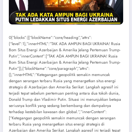
0{“blocks”:[{“blockName”:”core/heading”,”attrs”:
{“level”:1},”innerHTML”:”TAK ADA AMPUN BAGI UKRAINA! Rusia
Bom Situs Energi Azerbaijan & Amerika Jelang Pertemuan Trump-
Putin”,”innerContent”:[“TAK ADA AMPUN BAGI UKRAINA! Rusia
Bom Situs Energi Azerbaijan & Amerika Jelang Pertemuan Trump-
Putin”]},{“blockName”:”core/paragraph”,”attrs”:
{},”innerHTML”:”Ketegangan geopolitik semakin memuncak
dengan serangan terbaru Rusia yang menargetkan situs energi
strategis di Azerbaijan dan Amerika Serikat. Langkah agresif ini
terjadi tepat sebelum pertemuan penting antara dua tokoh dunia,
Donald Trump dan Vladimir Putin. Situasi ini menunjukkan betapa
seriusnya konflik yang sedang berkembang dan dampaknya
terhadap kestabilan kawasan dan global.”,”innerContent”:
[“Ketegangan geopolitik semakin memuncak dengan serangan
terbaru Rusia yang menargetkan situs energi strategis di
Azerbaijan dan Amerika Serikat. Langkah agresif ini terjadi tepat