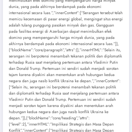
menimbulkan efek domino yang mempengaruhi harga minyak
dunia, yang pada akhirnya berdampak pada ekonomi
internasional secara luas.”,”innerContent”:[“Serangan tersebut telah
memicu kecemasan di pasar energi global, mengingat situs energi
adalah tulang punggung pasokan minyak dan gas. Gangguan
pada fasilitas energi di Azerbaijan dapat menimbulkan efek
domino yang mempengaruhi harga minyak dunia, yang pada
akhirnya berdampak pada ekonomi internasional secara luas.”]},
{“blockName”:”core/paragraph”,”attrs”:{},”innerHTML”:”Selain itu,
serangan ini berpotensi menambah tekanan politik dan diplomatik
terhadap Rusia saat menjelang pertemuan antara Vladimir Putin
dan Donald Trump. Pertemuan ini sendiri sudah menjadi sorotan
tajam karena diyakini akan menentukan arah hubungan kedua
negara dan juga nasib konflik Ukraina ke depan.”,”innerContent”:
[“Selain itu, serangan ini berpotensi menambah tekanan politik
dan diplomatik terhadap Rusia saat menjelang pertemuan antara
Vladimir Putin dan Donald Trump. Pertemuan ini sendiri sudah
menjadi sorotan tajam karena diyakini akan menentukan arah
hubungan kedua negara dan juga nasib konflik Ukraina ke
depan.”]},{“blockName”:”core/heading”,”attrs”:
{“level”:2},”innerHTML”:”Impilikasi Strategis dan Masa Depan
Konflik”,”innerContent”:[“Impilikasi Strategis dan Masa Depan