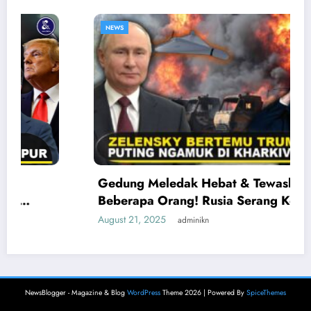
NEWS
Gedung Meledak Hebat & Tewaskan
Beberapa Orang! Rusia Serang Kota-kota
Ukraina Saat Zelensky Temui Trump
August 21, 2025
adminikn
NewsBlogger - Magazine & Blog
WordPress
Theme 2026 | Powered By
SpiceThemes