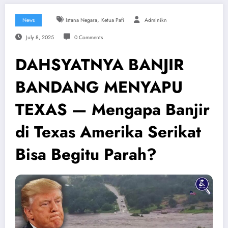
,
News
Istana Negara
Ketua Pafi
Adminikn
July 8, 2025
0 Comments
DAHSYATNYA BANJIR
BANDANG MENYAPU
TEXAS — Mengapa Banjir
di Texas Amerika Serikat
Bisa Begitu Parah?